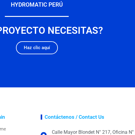
HYDROMATIC PERÚ
PROYECTO NECESITAS?
Haz clic aquí
ain
Contáctenos / Contact Us
ome
Calle Mayor Blondet N° 217, Oficina N°