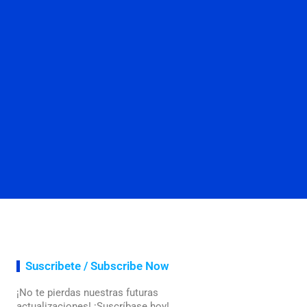
Suscribete / Subscribe Now
¡No te pierdas nuestras futuras
actualizaciones! ¡Suscríbase hoy!