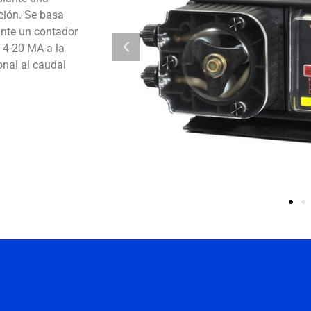
ción. Se basa
ante un contador
 4-20 MA a la
onal al caudal