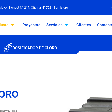
Mayor Blondet N° 217, Oficina N° 702 - San Isidro
ducto
Proyectos
Servicios
Clientes
Contact
DOSIFICADOR DE CLORO
LORO
diante una