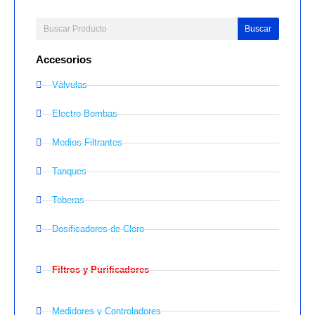
Buscar
Accesorios
Válvulas
Electro Bombas
Medios Filtrantes
Tanques
Toberas
Dosificadores de Cloro
Filtros y Purificadores
Medidores y Controladores